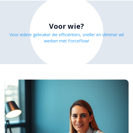
Voor wie?
Voor iedere gebruiker die efficiënters, sneller en slimmer wil
werken met ForceFlow!