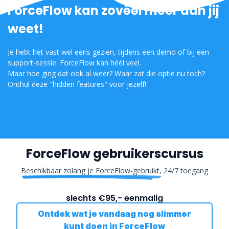
ForceFlow kan zovéél meer dan jij
weet!
Je hebt het vast wel eens gezien, tijdens een demo of bij een
support-sessie: ForceFlow kan héél veel.
Maar hoe ging dat ook al weer? Waar zat die optie nu toch?
Onthul deze "hidden features" voor jezelf!
ForceFlow gebruikerscursus
Beschikbaar zolang je ForceFlow-gebruikt,
24/7 toegang
slechts €95,- eenmalig
Ontdek wat je vandaag nog slimmer
kunt doen in ForceFlow